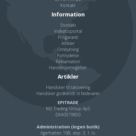
Kontakt
Model: X2A
Information
Vægt: 250 gram
Lav profil og holder bøjlen væk fra ørene
Storkøb
Indkøbsportal
Opfylder EN352-1 standarden
Prisgaranti
Artikler
Ombytning
Fortrydelse
Reklamation
Handelsbetingelser
Artikler
Handsker til tatovering
Handsker godkendt til fødevarer
EPITRADE
M2 Trading Group ApS
DK40579850
Administration (ingen butik)
Agerhatten 16B, dep. 3, 1. tv.