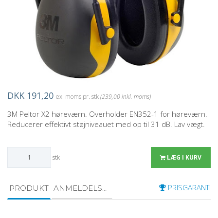
DKK 191,20
ex. moms pr. stk
(239,00 inkl. moms)
3M Peltor X2 høreværn. Overholder EN352-1 for høreværn.
Reducerer effektivt støjniveauet med op til 31 dB. Lav vægt.
stk
LÆG I KURV
PRISGARANTI
PRODUKT
ANMELDELSER