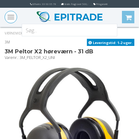
Erhverv: 33 60 65 78
Gratis fragt over 500,-
Prisgaranti
EPITRADE
Toggle
navigation
VÆRNEMIDLER
HØREVÆRN
3M
Leveringstid: 1-2 uger.
3M Peltor X2 høreværn - 31 dB
varenr.
: 3M_PELTOR_X2_UNI