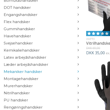
Bomuldshandsker
DOT handsker
Engangshandsker
Flex handsker
Gummihandsker
Havehandsker
AMPRI
Svejsehandsker
DKK 69,00
Kemikaliehandsker
DKK 35,00
ex
Latex arbejdshandsker
Læder arbejdshandsker
Mekaniker handsker
Montagehandsker
Murerhandsker
Nitrilhandsker
PU handsker
Rengøringshandsker