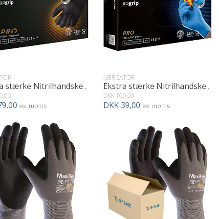
TOR
MERCATOR
Ekstra stærke Nitrilhandsker i sort
Ekstra stærke Nitrilhandsker i blå
9,00
DKK 109,00
79,00
DKK 39,00
ex. moms
ex. moms