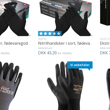
AMPRI
MERCA
Vitrilhandsker, fødevaregodkendt - 100 stk. sort
Nitrilhandsker i sort, fødevaregodkendt - 100 stk.
DKK 87,20
DKK 10
DKK 43,20
DKK 
. moms
ex. moms
Vi anbefaler