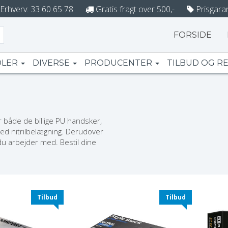
Erhverv: 33 60 65 78
Gratis fragt over 500,-
Prisgaran
FORSIDE
DLER
DIVERSE
PRODUCENTER
TILBUD OG R
r både de billige PU handsker,
d nitrilbelægning. Derudover
du arbejder med. Bestil dine
Tilbud
Tilbud