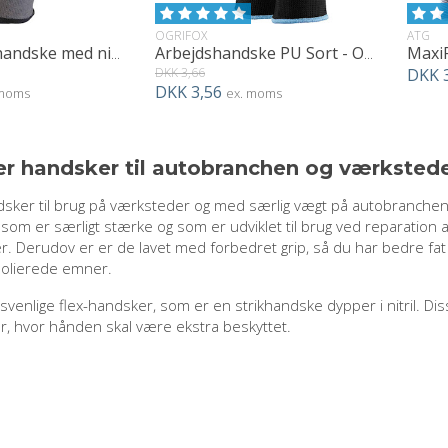
OGRIFOX
ATG
Flex Arbejdshandske med nitril
Arbejdshandske PU Sort - Ox Poliur
DKK 3,66
DKK 
DKK 3,56
 moms
ex. moms
r handsker til autobranchen og værksted
dsker til brug på værksteder og med særlig vægt på autobranchen.
 som er særligt stærke og som er udviklet til brug ved reparation a
r. Derudov er er de lavet med forbedret grip, så du har bedre fat
 olierede emner.
isvenlige flex-handsker, som er en strikhandske dypper i nitril. Di
er, hvor hånden skal være ekstra beskyttet.