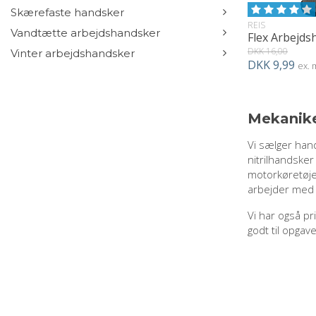
Skærefaste handsker
REIS
Vandtætte arbejdshandsker
DKK 16,00
Vinter arbejdshandsker
DKK 9,99
ex.
Mekanike
Vi sælger han
nitrilhandsker
motorkøretøje
arbejder med
Vi har også pr
godt til opgav