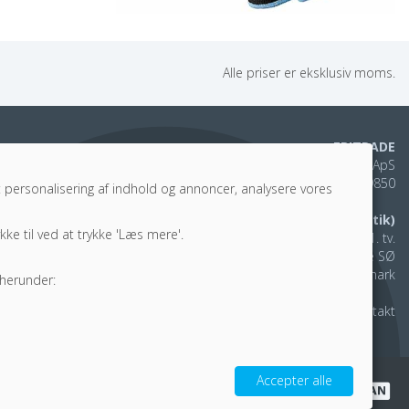
Alle priser er eksklusiv moms.
EPITRADE
M2 Trading Group ApS
DK40579850
r: personalisering af indhold og annoncer, analysere vores
Administration (ingen butik)
kke til ved at trykke 'Læs mere'.
Agerhatten 16B, dep. 3, 1. tv.
5220 Odense SØ
Denmark
 herunder:
Kontakt
Accepter alle