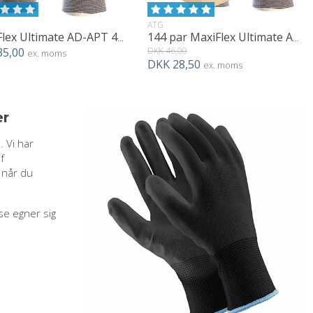
ATG
MaxiFlex Ultimate AD-APT 42-874
144 par MaxiFlex Ultimate AD-APT 42-874
35,00
DKK 46,00
ex. moms
DKK 28,50
ex. moms
er
 Vi har
f
 når du
sse egner sig