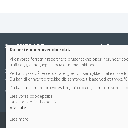
Om EPITRADE
Informat
Du bestemmer over dine data
Sikker e-handel
Storkøb
Vi
og vores forretningspartnere
bruger teknologier, herunder cook
Cookiepolitik
Indkøbsportal
trafik og give adgang til sociale mediefunktioner
.
Cookie indstillinger
Prisgaranti
Ved at trykke på 'Accepter alle' giver du samtykke til alle disse f
Privatlivspolitik
Artikler
Du kan til enhver tid trække dit samtykke tilbage ved at trykke 'Co
Fragtpriser
Ombytning
Om EPITRADE
Fortrydelse
Du kan læse mere om vores brug af cookies, samt om vores inds
Kontakt
Reklamation
Læs vores cookiepolitik
Handelsbetinge
Læs vores privatlivspolitik
Afvis alle
Læs mere