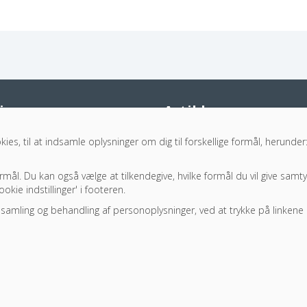
ion
Artikler
Handsker til tatovering
ies, til at indsamle oplysninger
om dig til forskellige formål, herunde
Handsker godkendt til fødevarer
ormål. Du kan også vælge at tilkendegive, hvilke formål du vil give samty
okie indstillinger' i footeren.
amling og behandling af personoplysninger, ved at trykke på linkene
lser