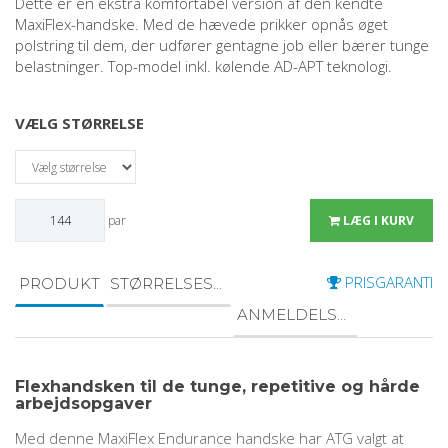
Dette er en ekstra komfortabel version af den kendte
MaxiFlex-handske. Med de hævede prikker opnås øget
polstring til dem, der udfører gentagne job eller bærer tunge
belastninger. Top-model inkl. kølende AD-APT teknologi.
VÆLG STØRRELSE
par
LÆG I KURV
PRISGARANTI
PRODUKT
STØRRELSESGUIDE
ANMELDELSER
Flexhandsken til de tunge, repetitive og hårde
arbejdsopgaver
Med denne MaxiFlex Endurance handske har ATG valgt at