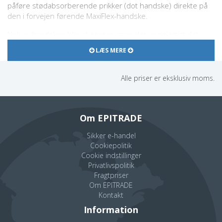
påføre stødabsorberende prikker (dot handske) direkte på
den i forvejen førende MaxiFlex-handske.
Nok er handsken blevet orange, men det er nøjagtigt det
samme, stærke materiale, som på den velkendte grå model -
LÆS MERE
og endda med den kølende AD-APT-teknologi og opskummet
nitril, for øget åndbarhed.
Alle priser er eksklusiv moms.
Her er virkelig tale om en luksusmodel.
Se videoen her på siden, som viser, hvor holdbar MaxiFlex
handskerne er.
Om EPITRADE
Sikker e-handel
Cookiepolitik
Cookie indstillinger
Privatlivspolitik
Fragtpriser
Om EPITRADE
Kontakt
Information