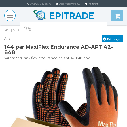
Erhverv: 33 60 65 78
Gratis fragt over 500,-
Prisgaranti
EPITRADE
Toggle
navigation
ARBEJDSHANDSKER
DOT HANDSKER
ATG
På lager
144 par MaxiFlex Endurance AD-APT 42-
848
varenr.
: atg_maxiflex_endurance_ad_apt_42_848_box