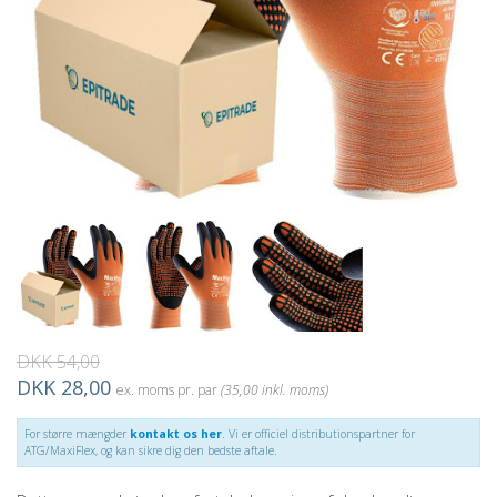
DKK 54,00
DKK 28,00
ex. moms pr. par
(35,00 inkl. moms)
For større mængder
kontakt os her
. Vi er officiel distributionspartner for
ATG/MaxiFlex, og kan sikre dig den bedste aftale.