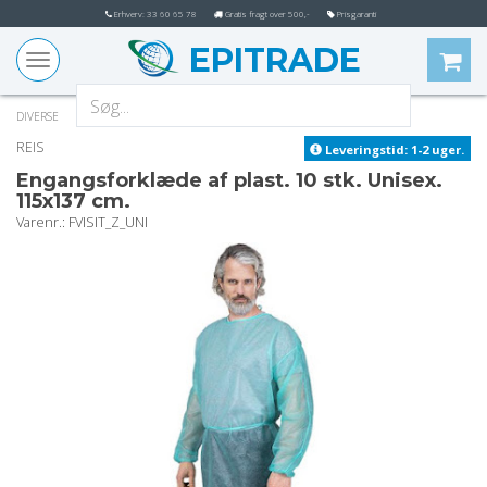
Erhverv: 33 60 65 78
Gratis fragt over 500,-
Prisgaranti
EPITRADE
Toggle
navigation
DIVERSE
REIS
Leveringstid: 1-2 uger.
Engangsforklæde af plast. 10 stk. Unisex.
115x137 cm.
varenr.
: FVISIT_Z_UNI