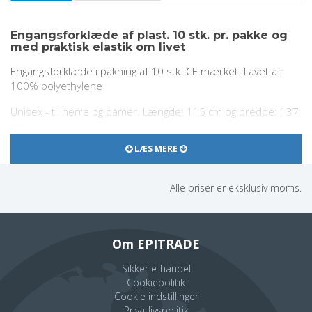
Engangsforklæde af plast. 10 stk. pr. pakke og
med praktisk elastik om livet
Engangsforklæde i pakning af 10 stk. CE mærket. Lavet af
100% polyethylene
Unisex - til herre og damer. Længde: 115 cm og bredde: 137
cm.
LÆS MERE
Egenskaber
Størrelse: One-size
Alle priser er eksklusiv moms.
Model: FVISIT Z UNI
Mål 115 X 137
100 stk. per pakke
Om EPITRADE
Sikker e-handel
Cookiepolitik
Cookie indstillinger
Privatlivspolitik