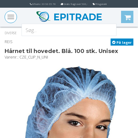
Erhverv: 33 60 65 78
Gratis fragt over 500,-
Prisgaranti
EPITRADE
Toggle
navigation
DIVERSE
REIS
På lager
Hårnet til hovedet. Blå. 100 stk. Unisex
varenr.
: CZE_CLIP_N_UNI