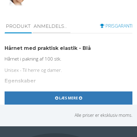
PRISGARANTI
PRODUKT
ANMELDELSER
Hårnet med praktisk elastik - Blå
Hårnet i pakning af 100 stk.
Unisex - Til herre og damer.
Egenskaber
Farve: blå
LÆS MERE
Størrelse: One-size
Model: CZE-CLIP N
Alle priser er eksklusiv moms.
Med praktisk elastik
100 stk. per pakke