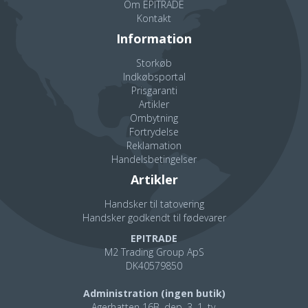
Om EPITRADE
Let rengøring
Kontakt
Information
Egenskaber
Storkøb
Elastisk og relativ stærk
Indkøbsportal
Prisgaranti
God følelse af berøring
Artikler
God pasform på hænder og fingerspidser
Ombytning
Fortrydelse
Blød og glat overflade
Reklamation
Hudvenlig, da de er fri for phthalater, silikone og latex
Handelsbetingelser
UV-resistent
Artikler
Pulverfri
Handsker til tatovering
Ikke-sterile
Handsker godkendt til fødevarer
EPITRADE
Specifikationer
M2 Trading Group ApS
DK40579850
Farve
Blå
Pudder
Nej
Administration (ingen butik)
Agerhatten 16B, dep. 3, 1. tv.