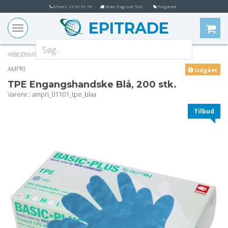
Erhverv: 33 60 65 78
Gratis fragt over 500,-
Prisgaranti
EPITRADE
Toggle
navigation
ARBEJDSHANDSKER
ENGANGSHANDSKER
AMPRI
Udgået
TPE Engangshandske Blå, 200 stk.
varenr.
: ampri_01101_tpe_blaa
Tilbud