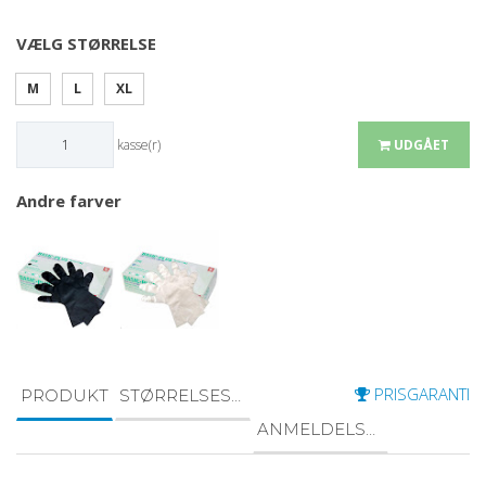
VÆLG STØRRELSE
M
L
XL
kasse(r)
UDGÅET
Andre farver
PRISGARANTI
PRODUKT
STØRRELSESGUIDE
ANMELDELSER