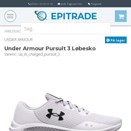
Erhverv: 33 60 65 78
Gratis fragt over 500,-
Prisgaranti
EPITRADE
Toggle
navigation
ARBEJDSSKO
FRITIDSSKO
UNDER ARMOUR
På lager
Under Armour Pursuit 3 Løbesko
varenr.
: ua_m_charged_pursuit_3