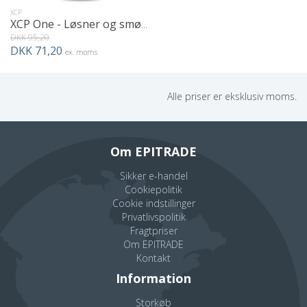
XCP
XCP One - Løsner og smører
DKK 95,20
DKK 71,20
ex. moms
Alle priser er eksklusiv moms.
Om EPITRADE
Sikker e-handel
Cookiepolitik
Cookie indstillinger
Privatlivspolitik
Fragtpriser
Om EPITRADE
Kontakt
Information
Storkøb