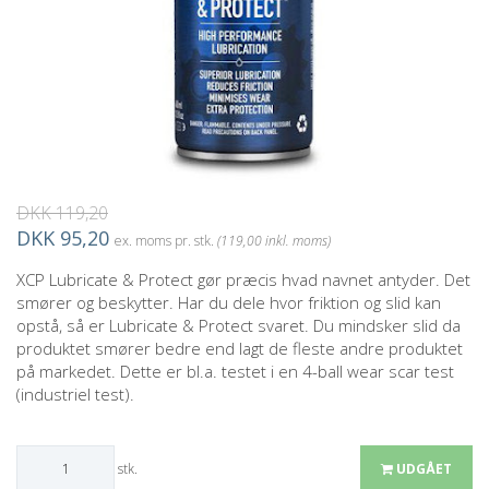
DKK 119,20
DKK 95,20
ex. moms pr. stk.
(119,00 inkl. moms)
XCP Lubricate & Protect gør præcis hvad navnet antyder. Det
smører og beskytter. Har du dele hvor friktion og slid kan
opstå, så er Lubricate & Protect svaret. Du mindsker slid da
produktet smører bedre end lagt de fleste andre produktet
på markedet. Dette er bl.a. testet i en 4-ball wear scar test
(industriel test).
stk.
UDGÅET