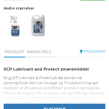
Andre størrelser
PRISGARANTI
PRODUKT
ANMELDELSER
XCP Lubricant and Protect smøremiddel
Brug XCP Lubricate & Protect på alle led der har
berøringsflade eller kan bevæge sig. Produktet forlænger
levetiden af dit værktøj ved effektivt at smøre og modvirke
friktion. Dermed opnår du mindre slid og forlænger levetiden
på delene. Produktet beskytter ligeledes mod rust, så der
ikke opstår korrosion som følge af fugt eller vand.
LÆS MERE