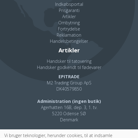
Indkøbsportal
Prisgaranti
Artikler
Ombytning
Fortrydelse
Reklamation
Handelsbetingelser
Artikler
Handsker til tatovering
Handsker godkendt til fødevarer
EPITRADE
M2 Trading Group ApS
DK40579850
Administration (ingen butik)
Agerhatten 16B, dep. 3, 1. tv.
5220 Odense SØ
Denmark
Kontakt
Vi
bruger teknologier, herunder cookies, til at indsamle