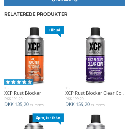
Et uundværligt produkt for dig som ønsker at vedligeholde,
pleje og forlænge levetiden af dine mekaniske produkter.
RELATEREDE PRODUKTER
Tilbud
XCP
XCP
XCP Rust Blocker
XCP Rust Blocker Clear Coat
DKK 191,20
DKK 199,20
DKK 135,20
DKK 159,20
ex. moms
ex. moms
Sprøjter ikke