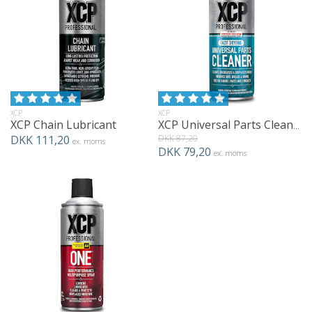
XCP
XCP
XCP Chain Lubricant
XCP Universal Parts Cleaner
DKK 111,20
DKK 87,20
ex. moms
DKK 79,20
ex. moms