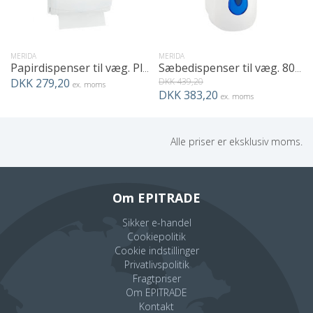
MERIDA
MERIDA
Papirdispenser til væg. Plads til 500 stk. papirhåndklæder
Sæbedispenser til væg. 800 ml.
DKK 279,20
DKK 439,20
ex. moms
DKK 383,20
ex. moms
Alle priser er eksklusiv moms.
Om EPITRADE
Sikker e-handel
Cookiepolitik
Cookie indstillinger
Privatlivspolitik
Fragtpriser
Om EPITRADE
Kontakt