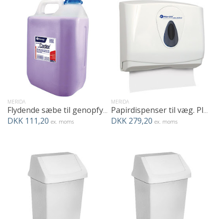
MERIDA
MERIDA
Flydende sæbe til genopfyldning af dispenser og lignende. 5 liter.
Papirdispenser til væg. Plads til 250 stk. papirhåndklæder
DKK 111,20
DKK 279,20
ex. moms
ex. moms