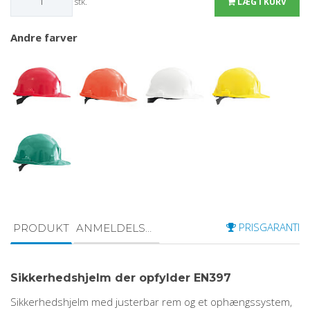
stk.
LÆG I KURV
Andre farver
PRISGARANTI
PRODUKT
ANMELDELSER
Sikkerhedshjelm der opfylder EN397
Sikkerhedshjelm med justerbar rem og et ophængssystem,