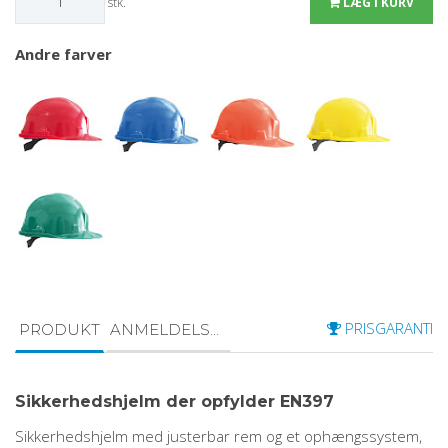
stk.
LÆG I KURV
Andre farver
PRISGARANTI
PRODUKT
ANMELDELSER
Sikkerhedshjelm der opfylder EN397
Sikkerhedshjelm med justerbar rem og et ophængssystem,