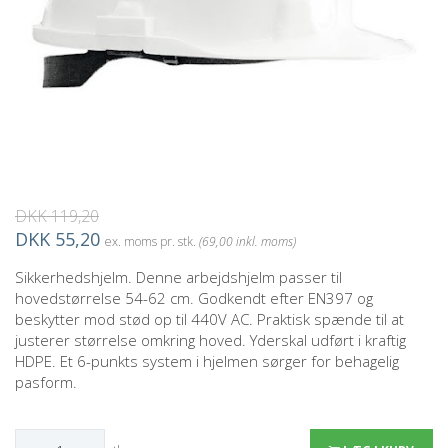
DKK 119,20
DKK 55,20
ex. moms pr. stk.
(69,00 inkl. moms)
Sikkerhedshjelm. Denne arbejdshjelm passer til
hovedstørrelse 54-62 cm. Godkendt efter EN397 og
beskytter mod stød op til 440V AC. Praktisk spænde til at
justerer størrelse omkring hoved. Yderskal udført i kraftig
HDPE. Et 6-punkts system i hjelmen sørger for behagelig
pasform.