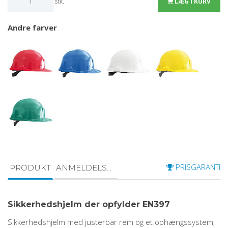
stk.
LÆG I KURV
Andre farver
PRISGARANTI
PRODUKT
ANMELDELSER
Sikkerhedshjelm der opfylder EN397
Sikkerhedshjelm med justerbar rem og et ophængssystem,