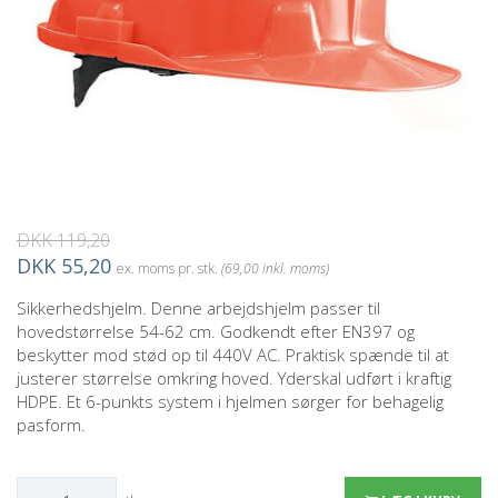
DKK 119,20
DKK 55,20
ex. moms pr. stk.
(69,00 inkl. moms)
Sikkerhedshjelm. Denne arbejdshjelm passer til
hovedstørrelse 54-62 cm. Godkendt efter EN397 og
beskytter mod stød op til 440V AC. Praktisk spænde til at
justerer størrelse omkring hoved. Yderskal udført i kraftig
HDPE. Et 6-punkts system i hjelmen sørger for behagelig
pasform.